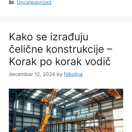
Categories
Uncategorized
Kako se izrađuju
čelične konstrukcije –
Korak po korak vodič
decembar 12, 2024
by
Nikolina