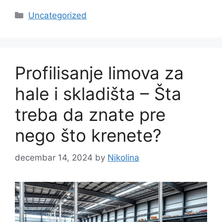
Categories
Uncategorized
Profilisanje limova za
hale i skladišta – Šta
treba da znate pre
nego što krenete?
decembar 14, 2024
by
Nikolina