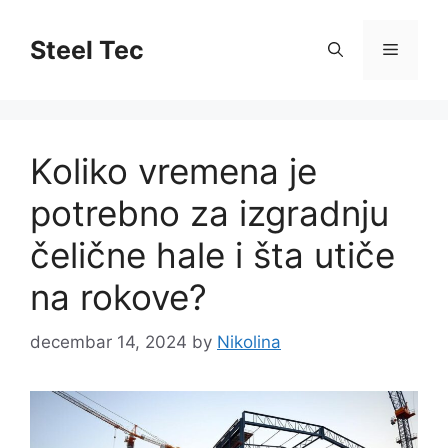
Skip
to
Steel Tec
Menu
content
Koliko vremena je
potrebno za izgradnju
čelične hale i šta utiče
na rokove?
decembar 14, 2024
by
Nikolina