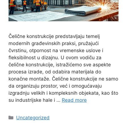
Čelične konstrukcije predstavljaju temelj
modernih građevinskih praksi, pružajući
čvrstinu, otpornost na vremenske uslove i
fleksibilnost u dizajnu. U ovom vodiču za
čelične konstrukcije, istražićemo sve aspekte
procesa izrade, od odabira materijala do
konačne montaže. Čelične konstrukcije ne samo
da organizuju prostor, već i omogućavaju
izgradnju velikih i kompleksnih objekata, kao što
su industrijske hale i …
Read more
Categories
Uncategorized