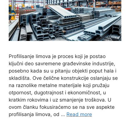
Profilisanje limova je proces koji je postao
ključni deo savremene građevinske industrije,
posebno kada su u pitanju objekti poput hala i
skladišta. Ove čelične konstrukcije oslanjaju se
na raznolike metalne materijale koji pružaju
otpornost, dugotrajnost i ekonomičnost, u
kratkim rokovima i uz smanjenje troškova. U
ovom članku fokusiraćemo se na sve aspekte
profilisanja limova, od …
Read more